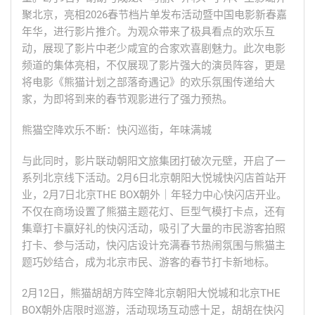
聚北京，亮相2026春节档片单发布活动暨中国电影新春嘉
年华，进行影片推介。为观众带来了极具看点的欢乐互
动，展现了影片中老少咸宜的合家欢喜剧魅力。此次电影
频道的集体亮相，不仅展现了影片强大的演员阵容，更是
将电影《熊猫计划之部落奇遇记》的欢乐氛围传递给大
家，为即将到来的春节观影进行了强力预热。
熊猫空降欢乐不断：快闪巡街，年味满城
与此同时，影片联动朝阳文旅集团打破次元壁，开启了一
系列北京线下活动。2月6日北京朝阳大悦城快闪店首站开
业，2月7日北京THE BOX朝外｜年轻力中心快闪店开业。
不仅在商场设置了熊猫主题花灯、巨型气模打卡点，还有
集章打卡赢好礼的快闪活动，吸引了大量的市民游客拍照
打卡、参与活动，快闪店设计充满春节热闹氛围与熊猫主
题巧妙结合，成为北京市民、游客的春节打卡新地标。
2月12日，熊猫胡胡方阵空降北京朝阳大悦城和北京THE
BOX朝外店限时巡游，活动现场互动感十足，胡胡在快闪