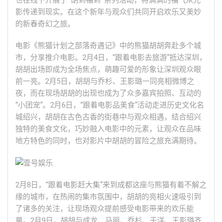
也在线下开展了“胡到福到”系列活动，将满满的福气从光
影传递到现实。在这个新年与观众们共同开启欢乐又美妙
的新春奇幻之旅。
电影《熊猫计划之部落奇遇记》中的熊猫胡胡奔赴多个城
市，分享推介电影。2月4日，“跟着电影去旅游”抵达深圳，
胡胡出场即成为全场焦点，萌趣可爱的形象让深圳观众眼
前一亮。2月5日，胡胡与乔杉、王影璐一同亮相微博之
夜，而在现场胡胡的出现也成为了众多嘉宾拍照、互动的
“小团宠”。2月6日，“跟着电影品美食”活动走进历史文化名
城绍兴，胡胡在古色古香的街巷中与观众相遇，结合绍兴
独特的美食文化，巧妙融入电影中的元素，让观众在品味
地方特色的同时，也对影片中胡胡的冒险之旅充满期待。
2月8日，“跟着电影赶大集”来到成都这座与熊猫有着不解之
缘的城市，在热闹的集市氛围中，胡胡的亮相火速吸引到
了诸多的关注，让现场观众提前感受电影带来的欢乐能
量。2月9日，胡胡与成龙、马丽、乔杉、于洋、王影璐齐