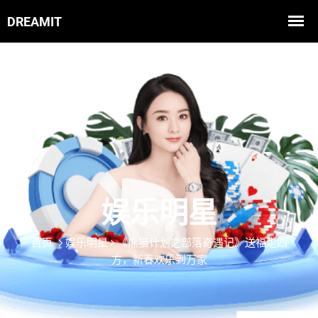
娱乐明星
首页
娱乐明星
《熊猫计划之部落奇遇记》送福走四
方，新春欢乐到万家