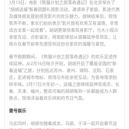
2月13日，电影《熊猫计划之部落奇遇记》在北京举办了
“胡胡送福”新春团圆礼观影活动，邀请亲子家庭、影迷代表
及媒体朋友提前感受影片的欢乐魅力。放映结束后，现场
笑声不断，家长们纷纷表示“影片既有欢笑又有温情，非常
适合全家一起观看”。胡胡更是惊喜现身影厅，与大小观众
亲密互动、合影留念，将观影体验从银幕延伸至现实，让
观众在春节前率先感受到这份合家欢的温暖与喜悦。
春节假期期间，《熊猫计划之部落奇遇记》的欢乐足迹持
续延伸，从2月16日除夕开始，胡胡开启了覆盖全国的“新
春送福”之旅，分别抵达苏州、泉州、绵阳、沈阳、石家
庄，走进城市地标、商场与市民亲密互动，为各地增添别
样年味。2月17日大年初一，送福之旅继续延伸至南京、长
春、天津、福州，憨态可掬的胡胡每到一处都能成为人群
焦点，现场洋溢着欢乐祥和的节日气氛。
壹号娱乐
与此同时，胡胡也随着成龙、马丽、于洋一起开启春节送