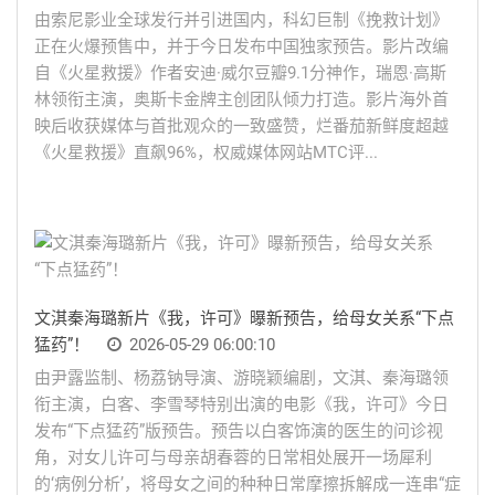
由索尼影业全球发行并引进国内，科幻巨制《挽救计划》
正在火爆预售中，并于今日发布中国独家预告。影片改编
自《火星救援》作者安迪·威尔豆瓣9.1分神作，瑞恩·高斯
林领衔主演，奥斯卡金牌主创团队倾力打造。影片海外首
映后收获媒体与首批观众的一致盛赞，烂番茄新鲜度超越
《火星救援》直飙96%，权威媒体网站MTC评...
文淇秦海璐新片《我，许可》曝新预告，给母女关系“下点
猛药”！
2026-05-29 06:00:10
由尹露监制、杨荔钠导演、游晓颖编剧，文淇、秦海璐领
衔主演，白客、李雪琴特别出演的电影《我，许可》今日
发布“下点猛药”版预告。预告以白客饰演的医生的问诊视
角，对女儿许可与母亲胡春蓉的日常相处展开一场犀利
的‘病例分析’，将母女之间的种种日常摩擦拆解成一连串“症