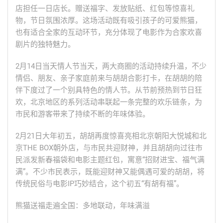
店担任一日店长。赠送福字、发放贴纸、红包等惊喜礼
物，节日氛围浓厚。这场活动既有吸引孩子的可爱熊猫，
也有适合全家的互动环节，充分体现了电影作为合家欢喜
剧片的独特魅力。
2月14日当天情人节当天，两大商圈的活动持续升温，不少
情侣、朋友、亲子家庭前来与胡胡合影打卡，在胡胡的陪
伴下度过了一个别具特色的情人节。从节前预热到节日狂
欢，北京地区的系列活动串联起一条完整的欢乐链条，为
市民和游客带来了持续不断的年味体验。
2月21日大年初五，胡胡再度惊喜亮相北京朝阳大悦城和北
京THE BOX朝外店，与市民共迎财神，并且胡胡向过往市
民派发新春福袋和电影主题红包，寓意“招财进宝、福气满
满”。不少市民表示，既能迎财神又能偶遇可爱的胡胡，将
传统民俗与电影IP巧妙结合，这个初五“有胡有福”。
熊猫送福走遍全国：多地联动，年味满溢