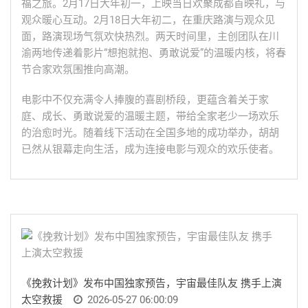
福之旅。2月17日大年初一，上映当日欢聚成都首映礼，与
观众暖心互动。2月18日大年初二，在重庆路演与观众见
面，路演现场气氛欢快热烈。两天时间里，主创团队在川
渝两地传递着影片“想抱就抱、勇敢说爱”的温暖内核，将春
节合家欢氛围推向高潮。
电影中不仅充满令人捧腹的喜剧桥段，更蕴含着关于家
庭、成长、勇敢说爱的温暖主题，带给全家老少一场欢乐
的治愈时光。随着线下活动在全国多地的成功举办，胡胡
已然从银幕走向生活，成为连接电影与观众的欢乐使者。
《挽救计划》发布中国独家预告，宇宙最佳队友 携手上演
太空救援
2026-05-27 06:00:09